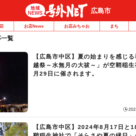
広島市
店
お店News
お店みちゃお
まち
事一覧
【広島市中区】夏の始まりを感じる
越祭～水無月の大祓～」が空鞘稲生
月29日に催されます。
202
【広島市中区】2024年8月17日と1
鞘稲生神社で「そらさや夏の縁日」