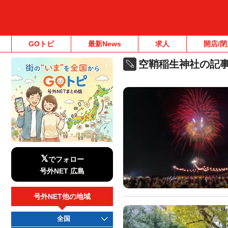
GOトピ
最新News
求人
開店/閉
空鞘稲生神社の記
𝕏
でフォロー
号外NET 広島
号外NET他の地域
全国