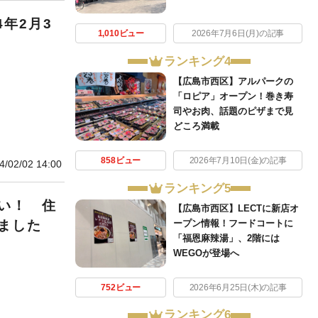
年2月3
1,010ビュー
2026年7月6日(月)の記事
ランキング4
【広島市西区】アルパークの
「ロピア」オープン！巻き寿
司やお肉、話題のピザまで見
どころ満載
858ビュー
2026年7月10日(金)の記事
4/02/02 14:00
ランキング5
い！ 住
【広島市西区】LECTに新店オ
ープン情報！フードコートに
ました
「福恩麻辣湯」、2階には
WEGOが登場へ
752ビュー
2026年6月25日(木)の記事
ランキング6