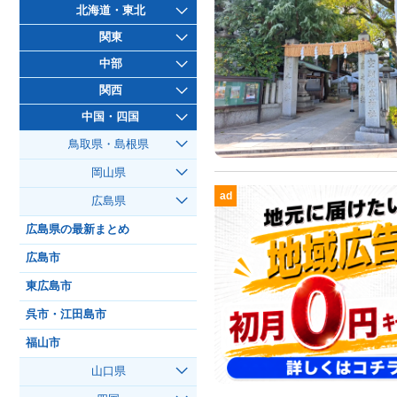
北海道・東北
関東
中部
関西
中国・四国
鳥取県・島根県
岡山県
ad
広島県
広島県の最新まとめ
広島市
東広島市
呉市・江田島市
福山市
山口県