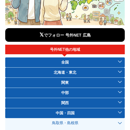
𝕏
でフォロー 号外NET 広島
号外NET他の地域
全国
北海道・東北
関東
中部
関西
中国・四国
鳥取県・島根県