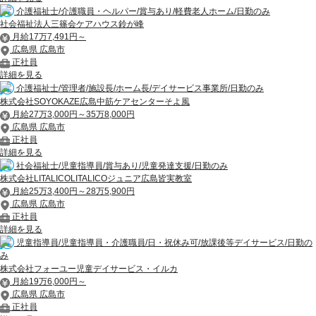
介護福祉士/介護職員・ヘルパー/賞与あり/軽費老人ホーム/日勤のみ
社会福祉法人三篠会ケアハウス鈴が峰
月給17万7,491円～
広島県 広島市
正社員
詳細を見る
介護福祉士/管理者/施設長/ホーム長/デイサービス事業所/日勤のみ
株式会社SOYOKAZE広島中筋ケアセンターそよ風
月給27万3,000円～35万8,000円
広島県 広島市
正社員
詳細を見る
社会福祉士/児童指導員/賞与あり/児童発達支援/日勤のみ
株式会社LITALICOLITALICOジュニア広島皆実教室
月給25万3,400円～28万5,900円
広島県 広島市
正社員
詳細を見る
児童指導員/児童指導員・介護職員/日・祝休み可/放課後等デイサービス/日勤の
み
株式会社フォーユー児童デイサービス・イルカ
月給19万6,000円～
広島県 広島市
正社員