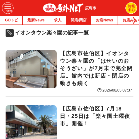
広島市
GOトピ
最新News
求人
開店/閉店
お店News
お店みち
イオンタウン楽々園の記事一覧
【広島市佐伯区】イオンタ
ウン楽々園の「はせいのお
そうざい」が7月末で完全閉
店。館内では新店・閉店の
動きも続く
2026/08/05 07:37
【広島市佐伯区】7月18
日・25日は「楽々園土曜夜
市」開催！