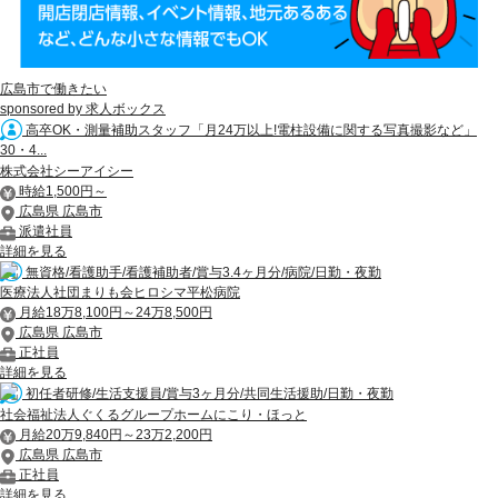
広島市で働きたい
sponsored by 求人ボックス
高卒OK・測量補助スタッフ「月24万以上!電柱設備に関する写真撮影など」
30・4...
株式会社シーアイシー
時給1,500円～
広島県 広島市
派遣社員
詳細を見る
無資格/看護助手/看護補助者/賞与3.4ヶ月分/病院/日勤・夜勤
医療法人社団まりも会ヒロシマ平松病院
月給18万8,100円～24万8,500円
広島県 広島市
正社員
詳細を見る
初任者研修/生活支援員/賞与3ヶ月分/共同生活援助/日勤・夜勤
社会福祉法人ぐくるグループホームにこり・ほっと
月給20万9,840円～23万2,200円
広島県 広島市
正社員
詳細を見る