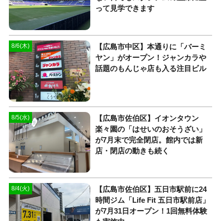
って見学できます
【広島市中区】本通りに「バーミ
8/6(木)
ヤン」がオープン！ジャンカラや
話題のもんじゃ店も入る注目ビル
【広島市佐伯区】イオンタウン
8/5(水)
楽々園の「はせいのおそうざい」
が7月末で完全閉店。館内では新
店・閉店の動きも続く
【広島市佐伯区】五日市駅前に24
8/4(火)
時間ジム「Life Fit 五日市駅前店」
が7月31日オープン！1回無料体験