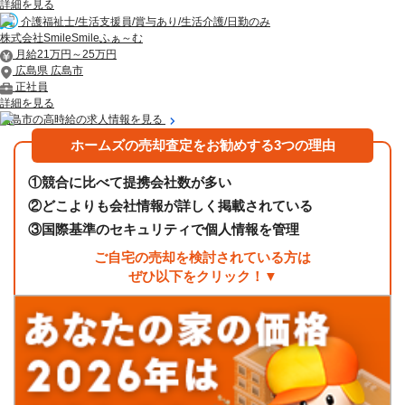
詳細を見る
介護福祉士/生活支援員/賞与あり/生活介護/日勤のみ
株式会社SmileSmileふぁ～む
月給21万円～25万円
広島県 広島市
正社員
詳細を見る
広島市の高時給の求人情報を見る
ホームズの売却査定をお勧めする3つの理由
①
競合に比べて提携会社数が多い
②
どこよりも会社情報が詳しく掲載されている
③
国際基準のセキュリティで個人情報を管理
ご自宅の売却を検討されている方は
ぜひ以下をクリック！▼