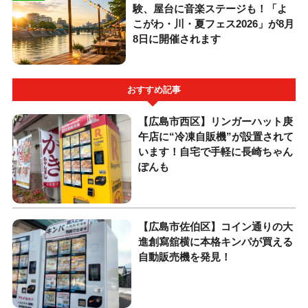
験、屋台に音楽ステージも！「よ
こがわ・川・夏フェス2026」が8月
8日に開催されます
おすすめ記事
【広島市西区】リンガーハット庚
午店に“冷凍自販機”が設置されて
います！自宅で手軽に長崎ちゃん
ぽんも
【広島市佐伯区】コイン通りの大
進創寫舘横に本格キンパが買える
自動販売機を発見！