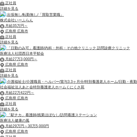
正社員
詳細を見る
出張無し/転勤無し/「買取営業職」
株式会社いーふらん
月給35万円～
広島県 広島市
正社員
詳細を見る
「日勤のみ可」看護師/内科・外科・その他クリニック 訪問診療クリニック
医療法人社団西日本平郁会
月給27万3,000円～
広島県 広島市
正社員
詳細を見る
介護福祉士/介護職員・ヘルパー/賞与3.3ヶ月分/特別養護老人ホーム/日勤・夜勤
社会福祉法人あと会特別養護老人ホームくにくさ苑
月給22万422円～
広島県 広島市
正社員
詳細を見る
「駅チカ」看護師/残業ほぼなし/訪問看護ステーション
医療法人健康の風
月給29万円～30万5,000円
広島県 広島市