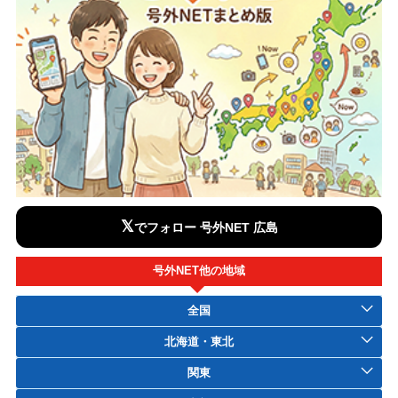
𝕏
でフォロー 号外NET 広島
号外NET他の地域
全国
北海道・東北
関東