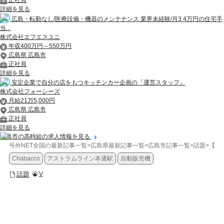
正社員
詳細を見る
広島・転勤なし/医療設備・機器のメンテナンス 業界未経験/月3 4万円の住宅手
当...
株式会社エフエスユニ
年収400万円～550万円
広島県 広島市
正社員
詳細を見る
安定企業で自分の店をもつキッチンカー企画の「運営スタッフ」
株式会社フォーシーズ
月給21万5,000円
広島県 広島市
正社員
詳細を見る
広島市の高時給の求人情報を見る
号外NET全国の最新記事一覧
>
広島県最新記事一覧
>
広島市記事一覧
>
話題
>
【広
Chabacco
アストラムライン本通駅
自動販売機
話題
V