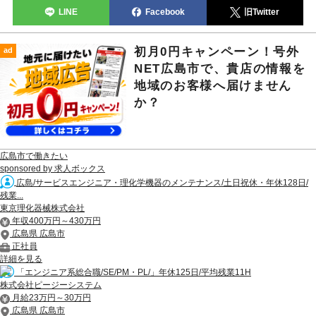
LINE
Facebook
旧Twitter
初月0円キャンペーン！号外
ad
NET広島市で、貴店の情報を
地域のお客様へ届けません
か？
広島市で働きたい
sponsored by 求人ボックス
広島/サービスエンジニア・理化学機器のメンテナンス/土日祝休・年休128日/
残業...
東京理化器械株式会社
年収400万円～430万円
広島県 広島市
正社員
詳細を見る
「エンジニア系総合職/SE/PM・PL/」年休125日/平均残業11H
株式会社ピージーシステム
月給23万円～30万円
広島県 広島市