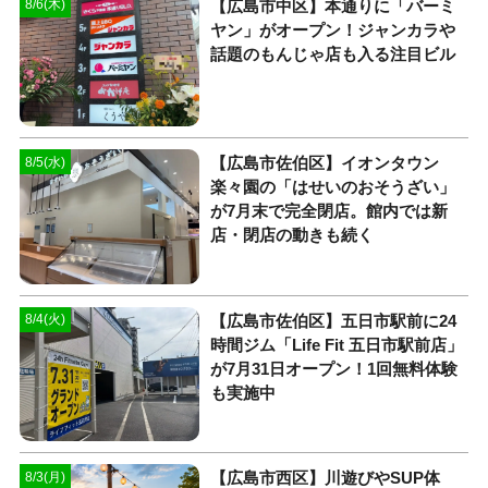
【広島市中区】本通りに「バーミ
8/6(木)
ヤン」がオープン！ジャンカラや
話題のもんじゃ店も入る注目ビル
【広島市佐伯区】イオンタウン
8/5(水)
楽々園の「はせいのおそうざい」
が7月末で完全閉店。館内では新
店・閉店の動きも続く
【広島市佐伯区】五日市駅前に24
8/4(火)
時間ジム「Life Fit 五日市駅前店」
が7月31日オープン！1回無料体験
も実施中
【広島市西区】川遊びやSUP体
8/3(月)