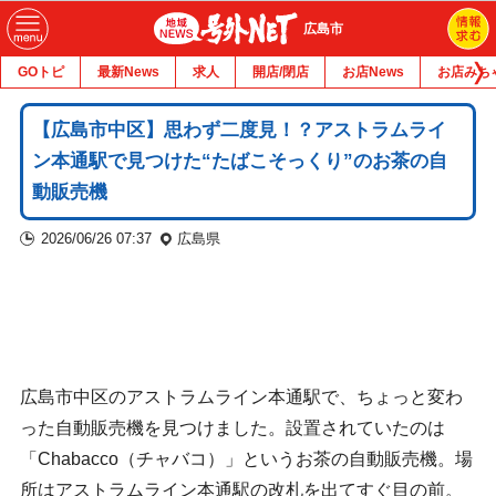
広島市
GOトピ
最新News
求人
開店/閉店
お店News
お店みち
【広島市中区】思わず二度見！？アストラムライ
ン本通駅で見つけた“たばこそっくり”のお茶の自
動販売機
2026/06/26 07:37
広島県
広島市中区のアストラムライン本通駅で、ちょっと変わ
った自動販売機を見つけました。設置されていたのは
「Chabacco（チャバコ）」というお茶の自動販売機。場
所はアストラムライン本通駅の改札を出てすぐ目の前。