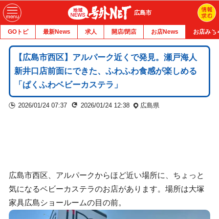
広島市
GOトピ
最新News
求人
開店/閉店
お店News
お店みち
【広島市西区】アルパーク近くで発見。瀬戸海人
新井口店前面にできた、ふわふわ食感が楽しめる
「ぱくふわベビーカステラ」
2026/01/24 07:37
2026/01/24 12:38
広島県
広島市西区、アルパークからほど近い場所に、ちょっと
気になるベビーカステラのお店があります。場所は大塚
家具広島ショールームの目の前。