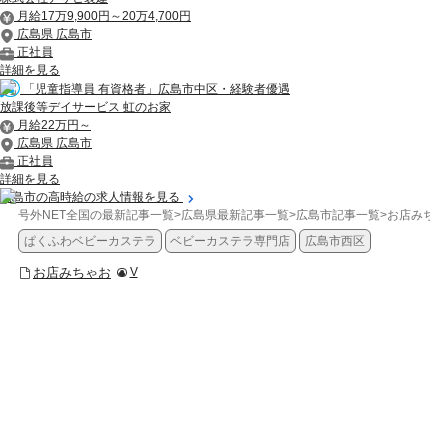
月給17万9,900円～20万4,700円
広島県 広島市
正社員
詳細を見る
「児童指導員 有資格者」広島市中区・経験者優遇
放課後等デイサービス 虹のお家
月給22万円～
広島県 広島市
正社員
詳細を見る
広島市の高時給の求人情報を見る
号外NET全国の最新記事一覧
>
広島県最新記事一覧
>
広島市記事一覧
>
お店みちゃ
ぱくふわベビーカステラ
ベビーカステラ専門店
広島市西区
お店みちゃお
V