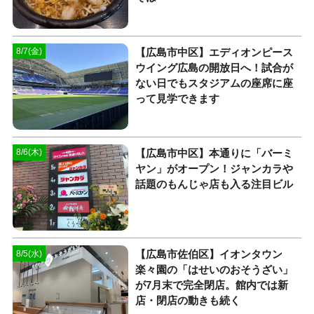
【広島市中区】エディオンピース
8/7(金)
ウイング広島の開放日へ！試合が
ない日でもスタジアムの座席に座
って見学できます
【広島市中区】本通りに「バーミ
8/6(木)
ヤン」がオープン！ジャンカラや
話題のもんじゃ店も入る注目ビル
【広島市佐伯区】イオンタウン
8/5(水)
楽々園の「はせいのおそうざい」
が7月末で完全閉店。館内では新
店・閉店の動きも続く