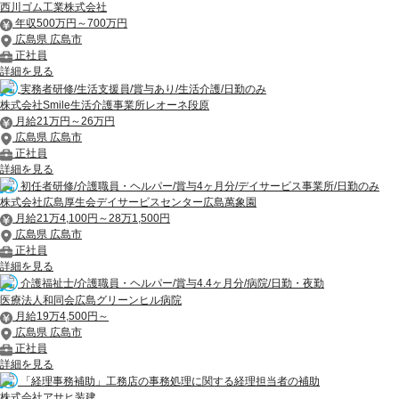
西川ゴム工業株式会社
年収500万円～700万円
広島県 広島市
正社員
詳細を見る
実務者研修/生活支援員/賞与あり/生活介護/日勤のみ
株式会社Smile生活介護事業所レオーネ段原
月給21万円～26万円
広島県 広島市
正社員
詳細を見る
初任者研修/介護職員・ヘルパー/賞与4ヶ月分/デイサービス事業所/日勤のみ
株式会社広島厚生会デイサービスセンター広島萬象園
月給21万4,100円～28万1,500円
広島県 広島市
正社員
詳細を見る
介護福祉士/介護職員・ヘルパー/賞与4.4ヶ月分/病院/日勤・夜勤
医療法人和同会広島グリーンヒル病院
月給19万4,500円～
広島県 広島市
正社員
詳細を見る
「経理事務補助」工務店の事務処理に関する経理担当者の補助
株式会社アサヒ装建