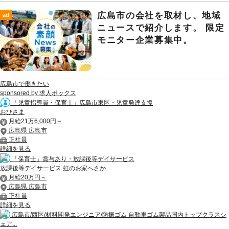
広島市の会社を取材し、地域
ad
ニュースで紹介します。 限定
モニター企業募集中。
広島市で働きたい
sponsored by 求人ボックス
「児童指導員・保育士」広島市東区・児童発達支援
おひさま
月給21万6,000円～
広島県 広島市
正社員
詳細を見る
「保育士」賞与あり・放課後等デイサービス
放課後等デイサービス 虹のお家へさか
月給20万円～
広島県 広島市
正社員
詳細を見る
広島市/西区/材料開発エンジニア/防振ゴム 自動車ゴム製品国内トップクラスシ
ェア...