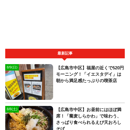
最新記事
【広島市中区】福屋の近くで520円
8/9(日)
モーニング！「イエスタデイ」は
朝から満足感たっぷりの喫茶店
【広島市中区】お昼前にはほぼ満
8/8(土)
席！「蕎麦しらかわ」で味わう、
さっぱり食べられるえび天おろし
そば