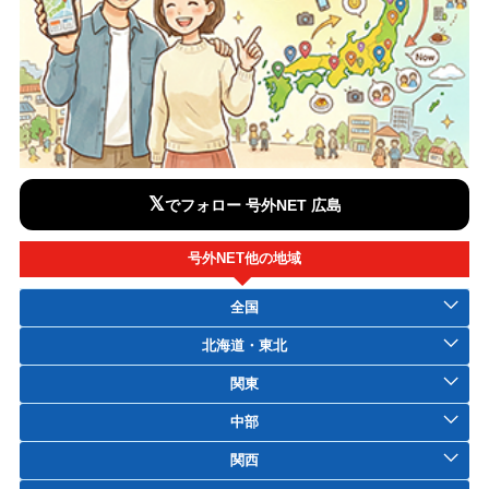
𝕏
でフォロー 号外NET 広島
号外NET他の地域
全国
北海道・東北
関東
中部
関西