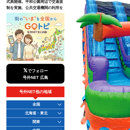
式典開催。平和公園周辺で交通規
制を実施、公共交通機関の利用を
𝕏
でフォロー
号外NET 広島
号外NET他の地域
全国
北海道・東北
関東