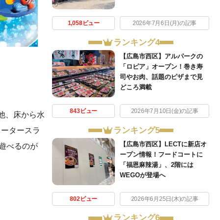
1,058ビュー
2026年7月6日(月)の記事
ランキング4
【広島市西区】アルパークの
「ロピア」オープン！巻き寿
司やお肉、話題のピザまで見
どころ満載
843ビュー
2026年7月10日(金)の記事
他、床から水
ランキング5
ォータースラ
【広島市西区】LECTに新店オ
遊べるのが
ープン情報！フードコートに
「福恩麻辣湯」、2階には
WEGOが登場へ
802ビュー
2026年6月25日(木)の記事
ランキング6