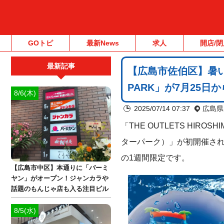
GOトピ
最新News
求人
開店/閉
最新記事
【広島市佐伯区】暑い
PARK」が7月25日
8/6(木)
2025/07/14 07:37
広島県
「THE OUTLETS HIR
ターパーク）」が初開催されま
の1週間限定です。
【広島市中区】本通りに「バーミ
ヤン」がオープン！ジャンカラや
話題のもんじゃ店も入る注目ビル
8/5(水)