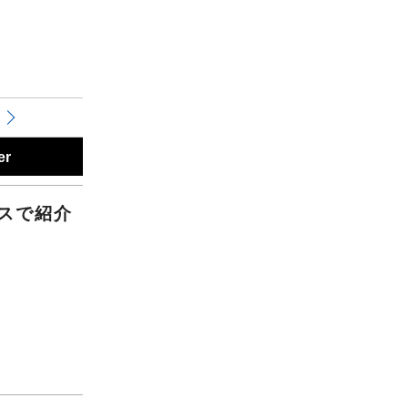
er
スで紹介
。