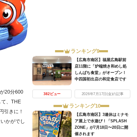
ランキング9
【広島市南区】福屋広島駅前
店11階に「炉端焼き和めし処
しんぱち食堂」がオープン！
中四国初出店の和定食店です
20分600
382ビュー
2026年7月17日(金)の記事
て、THE
ランキング10
00円引きに！
【広島市南区】3連休はミナモ
はいかがでし
ア屋上で水遊び！「SPLASH
ZONE」が7月18日〜20日に開
催されます