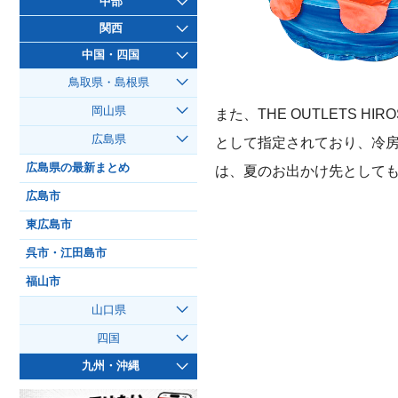
中部
関西
中国・四国
鳥取県・島根県
岡山県
また、THE OUTLETS 
広島県
として指定されており、冷
広島県の最新まとめ
は、夏のお出かけ先として
広島市
東広島市
呉市・江田島市
福山市
山口県
四国
九州・沖縄