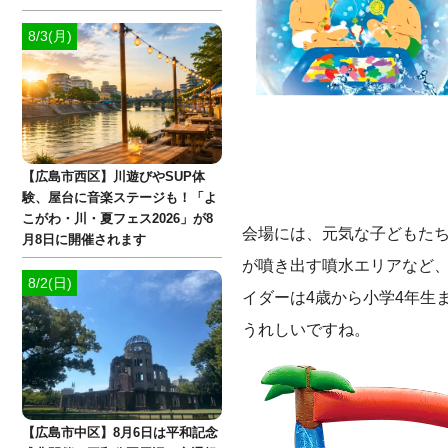
8/3(月)
【広島市西区】川遊びやSUP体
験、屋台に音楽ステージも！「よ
こがわ・川・夏フェス2026」が8
会場には、元気な子どもた
月8日に開催されます
が噴き出す噴水エリアなど
8/2(日)
イダーは4歳から小学4年生
うれしいですね。
【広島市中区】8月6日は平和記念