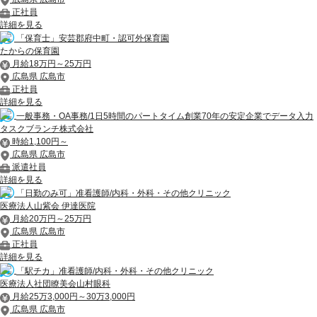
正社員
詳細を見る
「保育士」安芸郡府中町・認可外保育園
たからの保育園
月給18万円～25万円
広島県 広島市
正社員
詳細を見る
一般事務・OA事務/1日5時間のパートタイム創業70年の安定企業でデータ入力
タスクブランチ株式会社
時給1,100円～
広島県 広島市
派遣社員
詳細を見る
「日勤のみ可」准看護師/内科・外科・その他クリニック
医療法人山紫会 伊達医院
月給20万円～25万円
広島県 広島市
正社員
詳細を見る
「駅チカ」准看護師/内科・外科・その他クリニック
医療法人社団瞭美会山村眼科
月給25万3,000円～30万3,000円
広島県 広島市