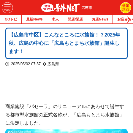
広島市
GOトピ
最新News
求人
開店/閉店
お店News
お店みち
【広島市中区】こんなところに水族館！？2025年
秋、広島の中心に「広島もとまち水族館」誕生し
ます！
2025/05/02 07:37
広島県
商業施設「パセーラ」のリニューアルにあわせて誕生す
る都市型水族館の正式名称が、「広島もとまち水族館」
に決定しました。