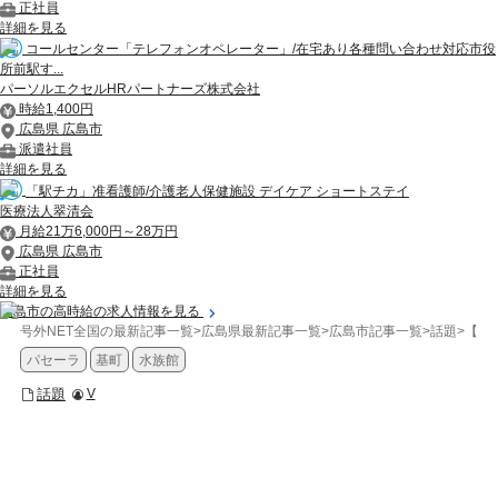
正社員
詳細を見る
コールセンター「テレフォンオペレーター」/在宅あり各種問い合わせ対応市役
所前駅す...
パーソルエクセルHRパートナーズ株式会社
時給1,400円
広島県 広島市
派遣社員
詳細を見る
「駅チカ」准看護師/介護老人保健施設 デイケア ショートステイ
医療法人翠清会
月給21万6,000円～28万円
広島県 広島市
正社員
詳細を見る
広島市の高時給の求人情報を見る
号外NET全国の最新記事一覧
>
広島県最新記事一覧
>
広島市記事一覧
>
話題
>
【広
パセーラ
基町
水族館
話題
V