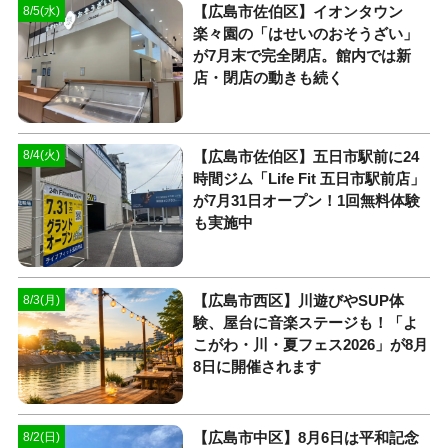
【広島市佐伯区】イオンタウン
8/5(水)
楽々園の「はせいのおそうざい」
が7月末で完全閉店。館内では新
店・閉店の動きも続く
【広島市佐伯区】五日市駅前に24
8/4(火)
時間ジム「Life Fit 五日市駅前店」
が7月31日オープン！1回無料体験
も実施中
【広島市西区】川遊びやSUP体
8/3(月)
験、屋台に音楽ステージも！「よ
こがわ・川・夏フェス2026」が8月
8日に開催されます
【広島市中区】8月6日は平和記念
8/2(日)