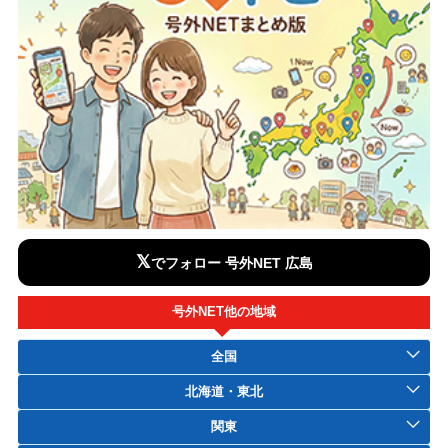
𝕏
でフォロー 号外NET 広島
号外NET他の地域
全国
北海道・東北
関東