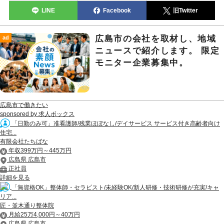
LINE
Facebook
旧Twitter
広島市の会社を取材し、地域
ad
ニュースで紹介します。 限定
モニター企業募集中。
広島市で働きたい
sponsored by 求人ボックス
「日勤のみ可」准看護師/残業ほぼなし/デイサービス サービス付き高齢者向け
住宅...
有限会社たちばな
年収399万円～445万円
広島県 広島市
正社員
詳細を見る
「無資格OK」整体師・セラピスト/未経験OK/新人研修・技術研修が充実/キャ
リア...
匠・並木通り整体院
月給25万4,000円～40万円
広島県 広島市