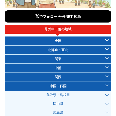
𝕏
でフォロー 号外NET 広島
号外NET他の地域
全国
北海道・東北
関東
中部
関西
中国・四国
鳥取県・島根県
岡山県
広島県