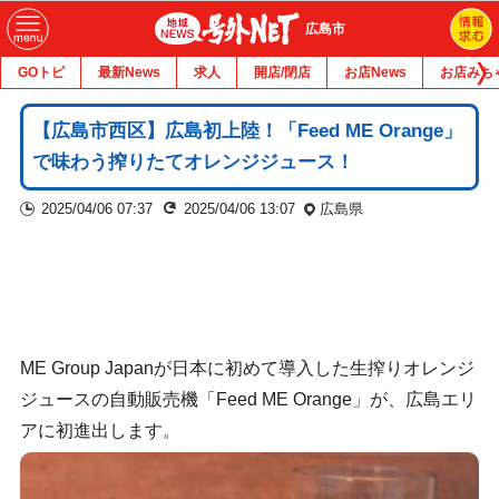
広島市
GOトピ
最新News
求人
開店/閉店
お店News
お店みち
【広島市西区】広島初上陸！「Feed ME Orange」
で味わう搾りたてオレンジジュース！
2025/04/06 07:37
2025/04/06 13:07
広島県
ME Group Japanが日本に初めて導入した生搾りオレンジ
ジュースの自動販売機「Feed ME Orange」が、広島エリ
アに初進出します。