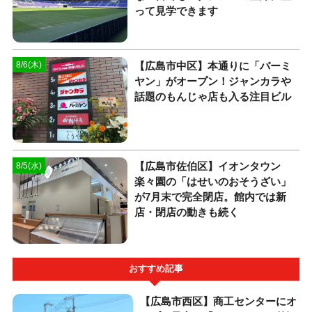
って見学できます
【広島市中区】本通りに「バーミ
8/6(木)
ヤン」がオープン！ジャンカラや
話題のもんじゃ店も入る注目ビル
【広島市佐伯区】イオンタウン
8/5(水)
楽々園の「はせいのおそうざい」
が7月末で完全閉店。館内では新
店・閉店の動きも続く
おすすめ記事
【広島市西区】商工センターにオ