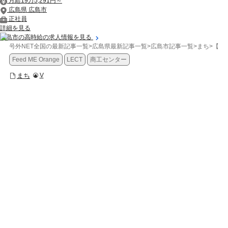
月給19万5,291円～
広島県 広島市
正社員
詳細を見る
広島市の高時給の求人情報を見る
号外NET全国の最新記事一覧
>
広島県最新記事一覧
>
広島市記事一覧
>
まち
>
【広
Feed ME Orange
LECT
商工センター
まち
V