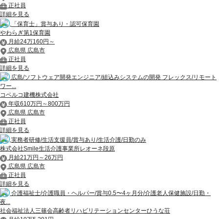
正社員
詳細を見る
「保育士」賞与あり・認可保育園
やわらぎ第1保育園
月給24万160円～
広島県 広島市
正社員
詳細を見る
広島/ソフトウェア開発エンジニア/組込みシステムの開発 フレックス/リモート
ワー...
コベルコ建機株式会社
年収610万円～800万円
広島県 広島市
正社員
詳細を見る
実務者研修/生活支援員/賞与あり/生活介護/日勤のみ
株式会社Smile生活介護事業所レオーネ段原
月給21万円～26万円
広島県 広島市
正社員
詳細を見る
介護福祉士/介護職員・ヘルパー/賞与0.5〜4ヶ月分/介護老人保健施設/日勤・
夜...
社会福祉法人三篠会高齢者リハビリテーションセンターひうな荘