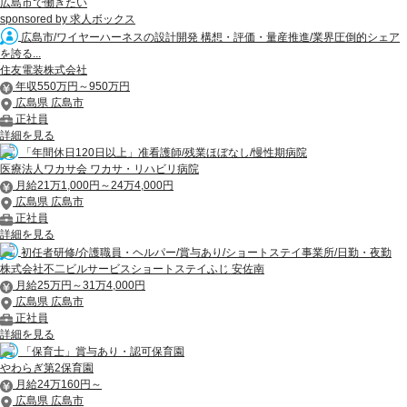
広島市で働きたい
sponsored by 求人ボックス
広島市/ワイヤーハーネスの設計開発 構想・評価・量産推進/業界圧倒的シェア
を誇る...
住友電装株式会社
年収550万円～950万円
広島県 広島市
正社員
詳細を見る
「年間休日120日以上」准看護師/残業ほぼなし/慢性期病院
医療法人ワカサ会 ワカサ・リハビリ病院
月給21万1,000円～24万4,000円
広島県 広島市
正社員
詳細を見る
初任者研修/介護職員・ヘルパー/賞与あり/ショートステイ事業所/日勤・夜勤
株式会社不二ビルサービスショートステイふじ 安佐南
月給25万円～31万4,000円
広島県 広島市
正社員
詳細を見る
「保育士」賞与あり・認可保育園
やわらぎ第2保育園
月給24万160円～
広島県 広島市