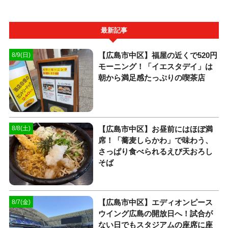
最新記事
【広島市中区】福屋の近くで520円
8/9(日)
モーニング！「イエスタデイ」は
朝から満足感たっぷりの喫茶店
【広島市中区】お昼前にはほぼ満
8/8(土)
席！「蕎麦しらかわ」で味わう、
さっぱり食べられるえび天おろし
そば
【広島市中区】エディオンピース
8/7(金)
ウイング広島の開放日へ！試合が
ない日でもスタジアムの座席に座